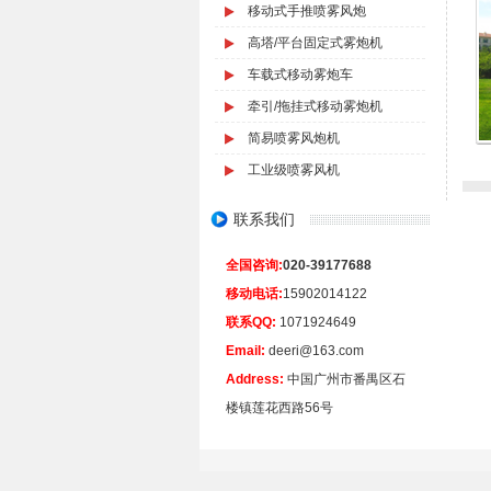
移动式手推喷雾风炮
高塔/平台固定式雾炮机
车载式移动雾炮车
牵引/拖挂式移动雾炮机
简易喷雾风炮机
工业级喷雾风机
联系我们
全国咨询:
020-39177688
移动电话:
15902014122
联系QQ:
1071924649
Email:
deeri@163.com
Address:
中国广州市番禺区石
楼镇莲花西路56号