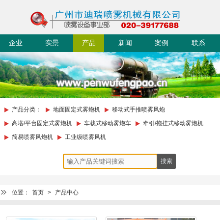
企业
实景
产品
新闻
案例
联系
简介
迪瑞
中心
动态
展示
我们
产品分类：
地面固定式雾炮机
移动式手推喷雾风炮
高塔/平台固定式雾炮机
车载式移动雾炮车
牵引/拖挂式移动雾炮机
简易喷雾风炮机
工业级喷雾风机
位置：
首页
>
产品中心