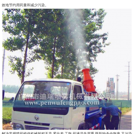
效地节约用药量和减少污染。
解决常规喷药植保机械射程不高,雾化差,工散,药液流失严重,既影响杀虫散率.又污染