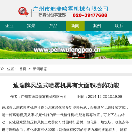
企业
实景
产品
新闻
案例
联系
简介
迪瑞
中心
动态
展示
我们
位置：
首页
>
新闻动态
迪瑞牌风送式喷雾机具有大面积喷药功能
作者：广州市迪瑞喷雾机械有限公司
时间：2014-12-23 13:19:06
迪瑞牌风送式喷雾机也可作为园林绿化等多功能喷药炮，采用新的风送喷雾方式，
是一种高射程,高效率,机动性好的新一代植保机械,配有喷雾装置，可上下左右转
动，药液经水泵加压和风机二次雾化可对园林行道树、绿化带、垃圾场、收集点等
进行喷药杀虫，雾化距离可达50米；对物体有较强的穿透力和药液附着力、 能有