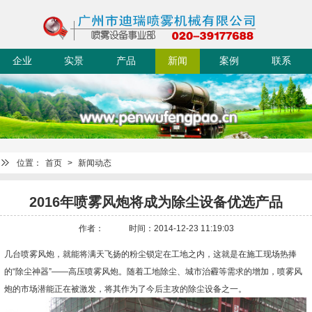
企业
实景
产品
新闻
案例
联系
简介
迪瑞
中心
动态
展示
我们
位置：
首页
>
新闻动态
2016年喷雾风炮将成为除尘设备优选产品
作者：
时间：2014-12-23 11:19:03
几台喷雾风炮，就能将满天飞扬的粉尘锁定在工地之内，这就是在施工现场热捧
的“除尘神器”——高压喷雾风炮。随着工地除尘、城市治霾等需求的增加，喷雾风
炮的市场潜能正在被激发，将其作为了今后主攻的除尘设备之一。