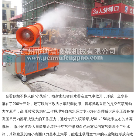
一台看似貌不惊人的“小风筒”，喷射出细密的水雾在空气中散开，形成一道水幕，
落在了200米开外，还可以与市政洒水车配套使用。喷雾风炮采用的是空气喷射动
力学原理，高 压喷雾风炮的工作原理将自来水经过专业净化处理后运用高压设备在
高压单元内部形成强大的工作压力，通过专用的喷嘴形成50～150微米左右的水雾
微粒， 微小的雾粒大量聚集并漂浮于空气中形成白色云雾状的雾气效果不产生水
滴，其颗粒及其细小表面张力基本上为零，能迅速吸附空气中的灰尘颗粒形成有效