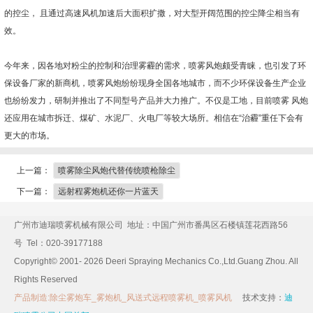
的控尘， 且通过高速风机加速后大面积扩撒，对大型开阔范围的控尘降尘相当有
效。
今年来，因各地对粉尘的控制和治理雾霾的需求，喷雾风炮颇受青睐，也引发了环
保设备厂家的新商机，喷雾风炮纷纷现身全国各地城市，而不少环保设备生产企业
也纷纷发力，研制并推出了不同型号产品并大力推广。不仅是工地，目前喷雾 风炮
还应用在城市拆迁、煤矿、水泥厂、火电厂等较大场所。相信在“治霾”重任下会有
更大的市场。
上一篇：
喷雾除尘风炮代替传统喷枪除尘
下一篇：
远射程雾炮机还你一片蓝天
广州市迪瑞喷雾机械有限公司 地址：中国广州市番禺区石楼镇莲花西路56
号 Tel：020-39177188
Copyright©
2001-
2026 Deeri Spraying Mechanics Co.,Ltd.Guang Zhou. All
Rights Reserved
产品制造:除尘雾炮车_雾炮机_风送式远程喷雾机_喷雾风机
技术支持：
迪