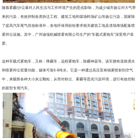
随着雾霾/沙尘暴对人民生活与工作环境产生的恶劣影响，为减少城市扬尘对大气带
来的污染，有效抑制各类拆迁工程、建筑工地和煤场料场矿山等扬尘污染，国家除
了提高汽车尾气排放标准外，各地环保局纷纷要求相关建筑工地及渣场堆场配备喷
雾抑尘设施。其中，广州迪瑞机械喷雾有限公司生产的“车载式雾炮车”深受用户喜
爱。
这种车载式雾炮车，又称：降霾车，远程雾炮车，除霾神器等。该车拥有道路洒水
和喷雾抑尘双重功能，罐体可装6-8吨水。它是一种通过高压泵将细雾喷射到空气
中，来吸附各种大小灰尘颗粒，从而对粉尘、雾霾等恶劣污染环境，进行有效控制
的新型专用汽车。