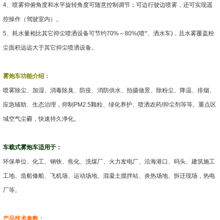
4、喷雾仰俯角度和水平旋转角度可随意控制调节；可边行驶边喷雾，还可实现遥
控操作（驾驶室内）。
5、耗水量相比其它抑尘喷洒设备可节约70%～80%(喷*、洒水车)，且水雾覆盖粉
尘面积远远大于其它抑尘喷洒设备。
雾炮车功能介绍：
喷雾除尘、加湿、消毒除臭、防疫、消防供水、拍摄做景、除粉尘、降温、排烟、
应急辅助、生态治理，抑制PM2.5颗粒、绿化养护、喷洒农药/抑尘剂等等。重点区
域空气尘霾，快速持久净化。
车载式雾炮车适用于：
环保单位、化工、钢铁、焦化、洗煤厂、火力发电厂、沿海港口、码头、建筑施工
工地、造船修船、飞机场、运动场地、混凝土搅拌站、炎热场地、拆迁现场，热电
厂等。
产品技术参数：