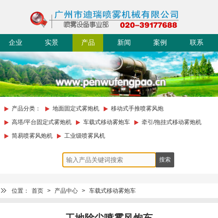
企业
实景
产品
新闻
案例
联系
简介
迪瑞
中心
动态
展示
我们
产品分类：
地面固定式雾炮机
移动式手推喷雾风炮
高塔/平台固定式雾炮机
车载式移动雾炮车
牵引/拖挂式移动雾炮机
简易喷雾风炮机
工业级喷雾风机
位置：
首页
>
产品中心
>
车载式移动雾炮车
工地除尘喷雾风炮车