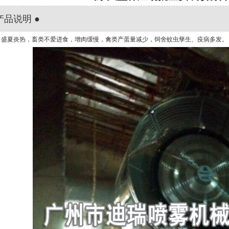
产品说明 ●
盛夏炎热，畜类不爱进食，增肉缓慢，禽类产蛋量减少，饲舍蚊虫孳生、疫病多发。