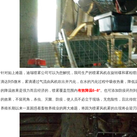
针对如上难题，迪瑞喷雾公司可以为您解忧，我司生产的喷雾风机在旋转碟和雾粒喷
滴达到5微米，雾滴通过气流由风机吹出并汽化，在水的汽化过程中吸收热量，降低
的降温效果是强力而且经济的，喷雾覆盖范围内
有效降温
6~8°
。也可添加防疫药剂到
的效果，不留死角，杀虫、灭菌、防疫，使人员不必立于现场，无危险性，且比传统
养殖长期以来一直困惑着畜牧养殖业的两大难题，将因为喷雾风机雾的出现将会迎刃